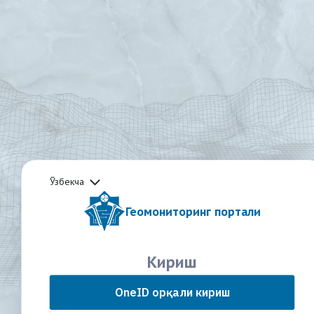
Ўзбекча
Геомониторинг портали
Кириш
OneID орқали кириш